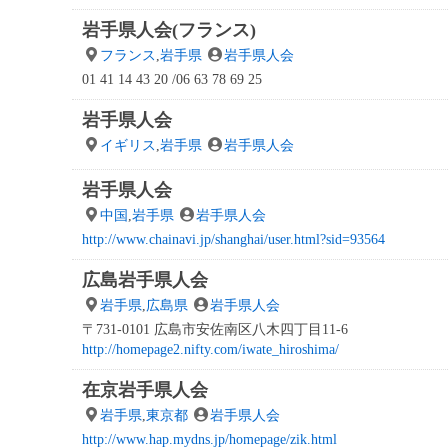
岩手県人会(フランス)
フランス
,
岩手県
岩手県人会
01 41 14 43 20 /06 63 78 69 25
岩手県人会
イギリス
,
岩手県
岩手県人会
岩手県人会
中国
,
岩手県
岩手県人会
http://www.chainavi.jp/shanghai/user.html?sid=93564
広島岩手県人会
岩手県
,
広島県
岩手県人会
〒731-0101 広島市安佐南区八木四丁目11-6
http://homepage2.nifty.com/iwate_hiroshima/
在京岩手県人会
岩手県
,
東京都
岩手県人会
http://www.hap.mydns.jp/homepage/zik.html