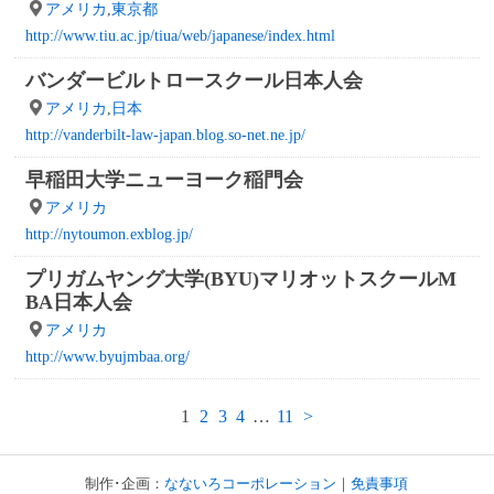
アメリカ
,
東京都
http://www.tiu.ac.jp/tiua/web/japanese/index.html
バンダービルトロースクール日本人会
アメリカ
,
日本
http://vanderbilt-law-japan.blog.so-net.ne.jp/
早稲田大学ニューヨーク稲門会
アメリカ
http://nytoumon.exblog.jp/
プリガムヤング大学(BYU)マリオットスクールM
BA日本人会
アメリカ
http://www.byujmbaa.org/
投
1
2
3
4
…
11
>
稿
の
制作･企画：
なないろコーポレーション
｜
免責事項