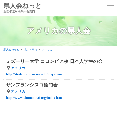
県人会ねっと
全国都道府県県人会案内
アメリカの県人会
県人会ねっと
北アメリカ
アメリカ
ミズーリー大学 コロンビア校 日本人学生の会
アメリカ
http://students.missouri.edu/~japstuas/
サンフランシスコ稲門会
アメリカ
http://www.sftomonkai.org/index.htm