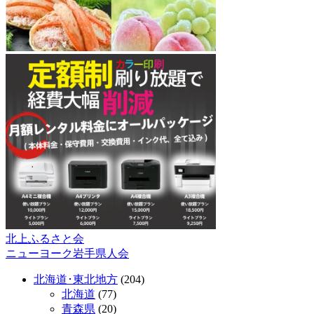
北上ふるさと会
投
ニューヨーク岩手県人会
稿
北海道･東北地方
(204)
ナ
北海道
(77)
ビ
青森県
(20)