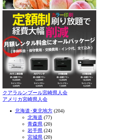
クアラルンプール宮崎県人会
投
アメリカ宮崎県人会
稿
北海道･東北地方
(204)
ナ
北海道
(77)
ビ
青森県
(20)
岩手県
(24)
ゲ
宮城県
(20)