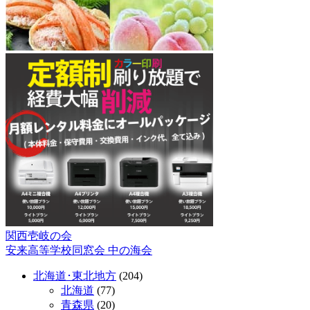
関西壱岐の会
投
安来高等学校同窓会 中の海会
稿
北海道･東北地方
(204)
ナ
北海道
(77)
ビ
青森県
(20)