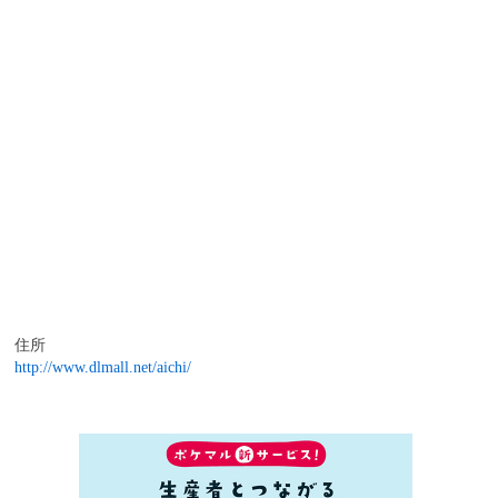
住所
http://www.dlmall.net/aichi/