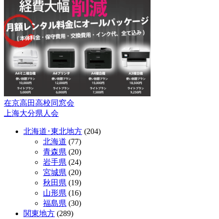
在京高田高校同窓会
投
上海大分県人会
稿
北海道･東北地方
(204)
ナ
北海道
(77)
ビ
青森県
(20)
岩手県
(24)
ゲ
宮城県
(20)
ー
秋田県
(19)
山形県
(16)
シ
福島県
(30)
ョ
関東地方
(289)