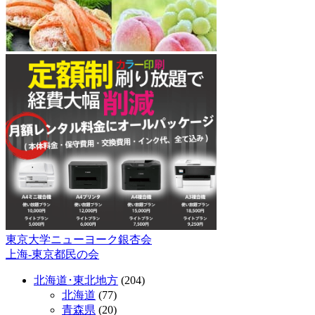
東京大学ニューヨーク銀杏会
投
上海-東京都民の会
稿
北海道･東北地方
(204)
ナ
北海道
(77)
ビ
青森県
(20)