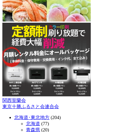
関西室蘭会
投
東京十勝ふるさと会連合会
稿
北海道･東北地方
(204)
ナ
北海道
(77)
ビ
青森県
(20)