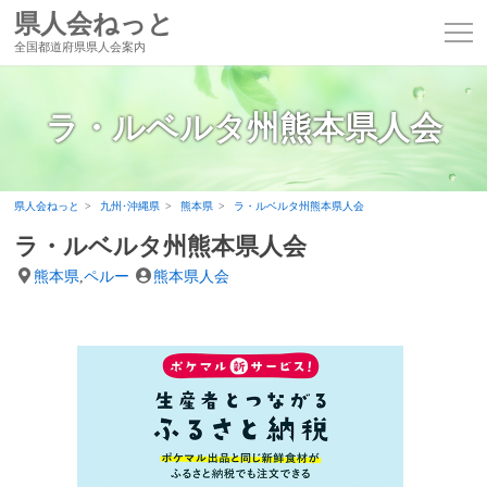
県人会ねっと
全国都道府県県人会案内
ラ・ルベルタ州熊本県人会
県人会ねっと
九州･沖縄県
熊本県
ラ・ルベルタ州熊本県人会
ラ・ルベルタ州熊本県人会
熊本県
,
ペルー
熊本県人会