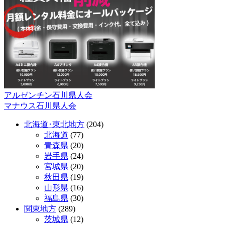
アルゼンチン石川県人会
投
マナウス石川県人会
稿
北海道･東北地方
(204)
ナ
北海道
(77)
ビ
青森県
(20)
岩手県
(24)
ゲ
宮城県
(20)
ー
秋田県
(19)
山形県
(16)
シ
福島県
(30)
ョ
関東地方
(289)
茨城県
(12)