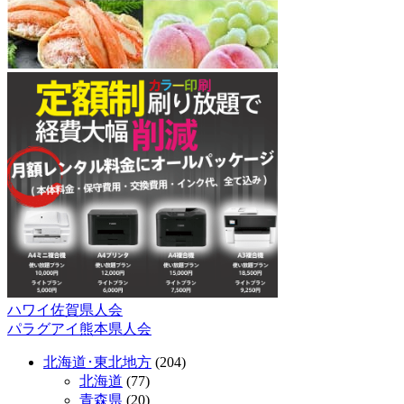
ハワイ佐賀県人会
投
パラグアイ熊本県人会
稿
北海道･東北地方
(204)
ナ
北海道
(77)
ビ
青森県
(20)