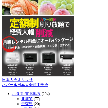
日本人会オリッサ
投
ネパール日本人会商工部会
稿
北海道･東北地方
(204)
ナ
北海道
(77)
ビ
青森県
(20)