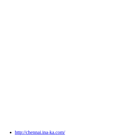
http://chennai.ina-ka.com/