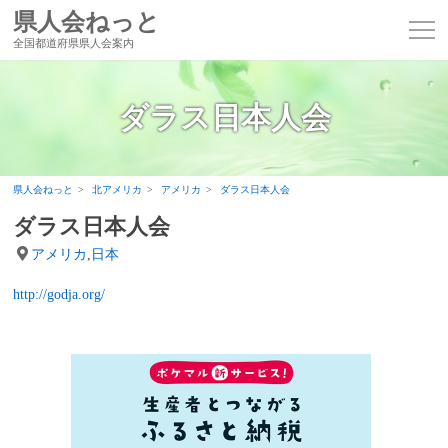
県人会ねっと
全国都道府県県人会案内
ダラス日本人会
県人会ねっと
北アメリカ
アメリカ
ダラス日本人会
ダラス日本人会
アメリカ
,
日本
http://godja.org/