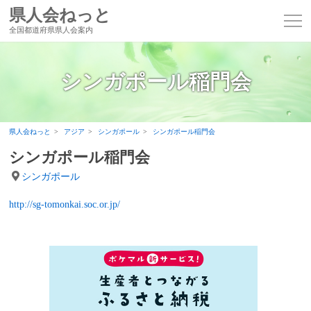
県人会ねっと
全国都道府県県人会案内
シンガポール稲門会
県人会ねっと
アジア
シンガポール
シンガポール稲門会
シンガポール稲門会
シンガポール
http://sg-tomonkai.soc.or.jp/