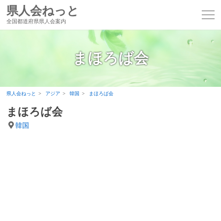
県人会ねっと
全国都道府県県人会案内
まほろば会
県人会ねっと
アジア
韓国
まほろば会
まほろば会
韓国